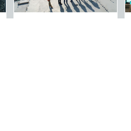
Assurance dans le
domaine de la
construction
Intégration de solutions Dommages Ouvrage,
Tous Risques Chantiers pour les maîtres
d’ouvrage
En savoir plus