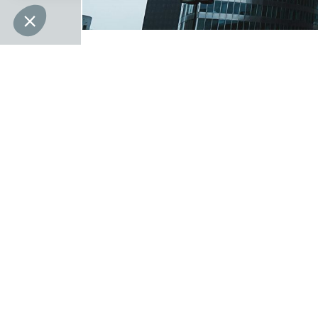
Assurance dans le
domaine de l’immobilier
Offre complète à destination des
investisseurs, propriétaires, Asset Managers,
institutionnels
En savoir plus