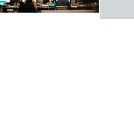
Assurance dans le
domaine de l’entreprise
Dommages aux biens, pertes d’exploitation,
risques de responsabilité, flottes automobiles
En savoir plus