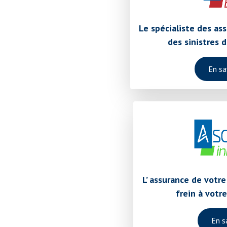
Le spécialiste des as
des sinistres 
En sa
L’ assurance de votre
frein à vot
En s