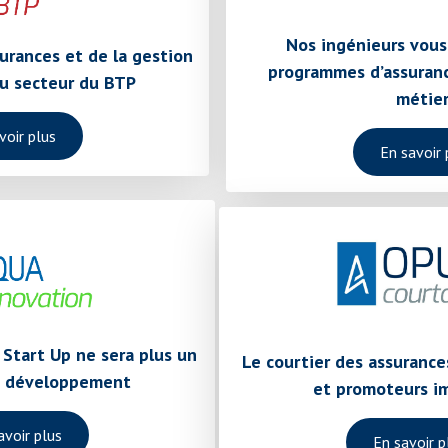
Nos ingénieurs vous
surances et de la gestion
programmes d’assuranc
du secteur du BTP
métier
voir plus
En savoir 
 Start Up ne sera plus un
Le courtier des assurance
re développement
et promoteurs i
avoir plus
En savoir p